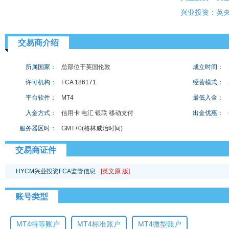
兴业投资：英
交易商介绍
所属国家：
总部位于英国伦敦
成立时间：
许可机构：
FCA 186171
经营模式：
平台软件：
MT4
最低入金：
入金方式：
信用卡 电汇 银联 移动支付
出金优惠：
服务器区时：
GMT+0(格林威治时间)
交易商证件
HYCM兴业投资FCA监管信息
[英文原 版]
账号类型
MT4特等账户
MT4标准账户
MT4微型账户